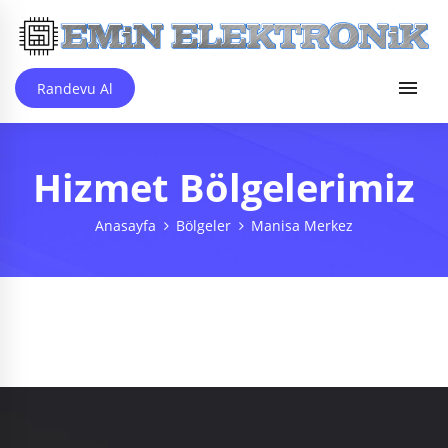
Randevu Al
Hizmet Bölgelerimiz
Anasayfa
Bölgeler
Manisa Merkez